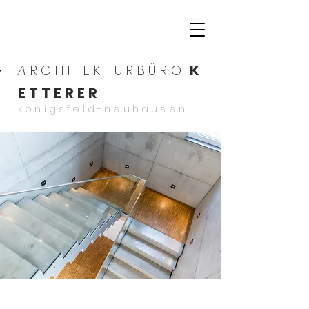
K
A
RCHITEKTURBÜRO
ETTERER
königsfeld-neuhausen