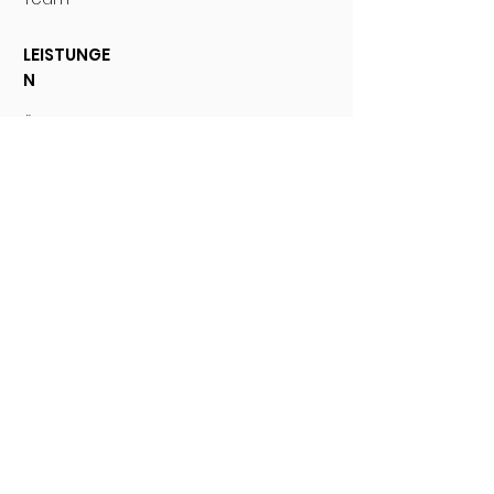
LEISTUNGE
N
Übersicht
KONTAK
T
Home
Impressum
Datenschutz
info@kettererarchitekten.de
0 77 25 - 9 40
40