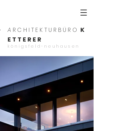
K
A
RCHITEKTURBÜRO
ETTERER
königsfeld-neuhausen