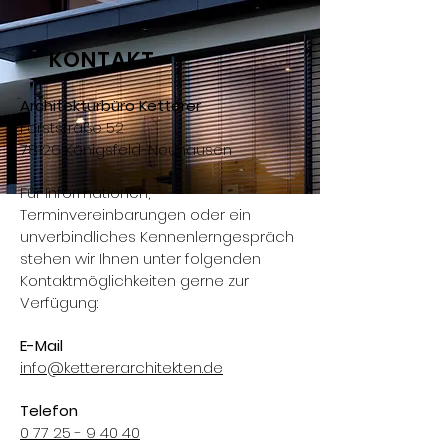
KONTAKT
Architekturbüro Ketterer
Forststraße 52
78126 Königsfeld-Neuhausen
Für Informationen,
Terminvereinbarungen oder ein
unverbindliches Kennenlerngespräch
stehen wir Ihnen unter folgenden
Kontaktmöglichkeiten gerne zur
Verfügung:
E-Mail
info@kettererarchitekten.de
Telefon
0 77 25 - 9 40 40